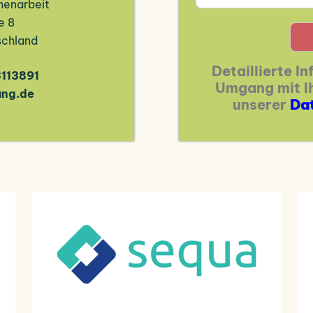
enarbeit
e 8
schland
Detaillierte I
3113891
Umgang mit Ih
ung.de
unserer
Da