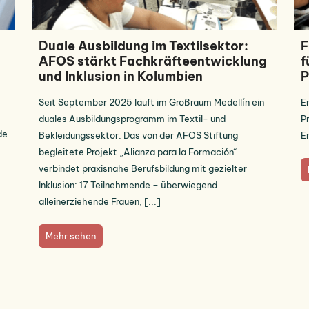
Duale Ausbildung im Textilsektor:
F
AFOS stärkt Fachkräfteentwicklung
f
und Inklusion in Kolumbien
P
Seit September 2025 läuft im Großraum Medellín ein
E
duales Ausbildungsprogramm im Textil- und
P
de
Bekleidungssektor. Das von der AFOS Stiftung
E
begleitete Projekt „Alianza para la Formación“
verbindet praxisnahe Berufsbildung mit gezielter
Inklusion: 17 Teilnehmende – überwiegend
alleinerziehende Frauen, [...]
Mehr sehen