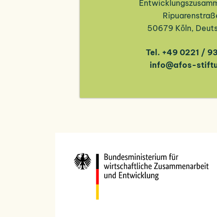
Entwicklungszusamm
Ripuarenstraß
50679 Kὄln, Deut
Tel. +49 0221 / 9
info@afos-stift