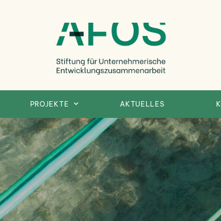
Afosfoundation
Afosfoundation
PROJEKTE
AKTUELLES
K