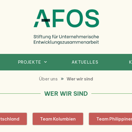
Afosfoundation
Afosfoundation
PROJEKTE
AKTUELLES
K
»
Über uns
Wer wir sind
WER WIR SIND
tschland
Team Kolumbien
Team Philippine