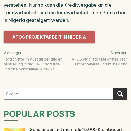
verstehen. Nur so kann die Kreditvergabe an die
Landwirtschaft und die landwirtschaftliche Produktion
in Nigeria gesteigert werden.
AFOS PROJEKTARBEIT IN NIGERIA
Beitrags-
Vorheriger:
Nächster:
Fortschritte im Ausbau der dualen
AFOS veranstaltete drittes Tech
Navigation
Ausbildung in der Sekundarstufe II
Entrepreneurs Forum in Ghana
und an Hochschulen in Mexiko
Suche
nach:
POPULAR POSTS
Schulungen mit mehr als 15.000 Kleinbauern