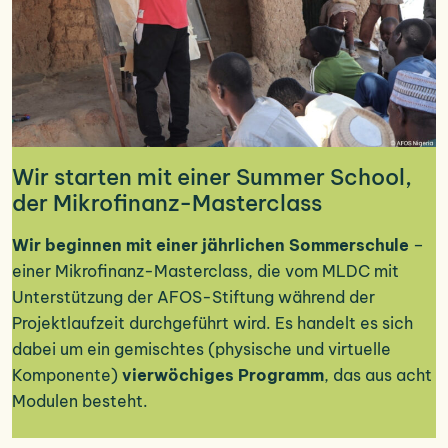
Wir starten mit einer Summer School,
der Mikrofinanz-Masterclass
Wir beginnen mit einer jährlichen Sommerschule
–
einer Mikrofinanz-Masterclass, die vom MLDC mit
Unterstützung der AFOS-Stiftung während der
Projektlaufzeit durchgeführt wird. Es handelt es sich
dabei um ein gemischtes (physische und virtuelle
Komponente)
vierwöchiges Programm
, das aus acht
Modulen besteht.