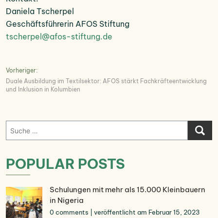
Daniela Tscherpel
Geschäftsführerin AFOS Stiftung
tscherpel@afos-stiftung.de
Beitrags-
Vorheriger:
Duale Ausbildung im Textilsektor: AFOS stärkt Fachkräfteentwicklung
Navigation
und Inklusion in Kolumbien
Suche
nach:
POPULAR POSTS
Schulungen mit mehr als 15.000 Kleinbauern
in Nigeria
0 comments
|
veröffentlicht am Februar 15, 2023