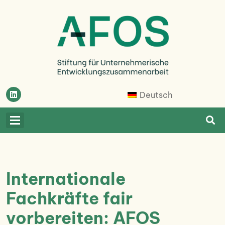
Skip
to
content
Afosfoundation
Afosfoundation
Deutsch
Internationale
Fachkräfte fair
vorbereiten: AFOS