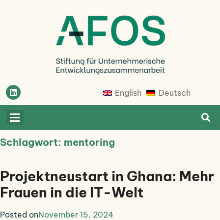
Skip
to
content
Afosfoundation
Afosfoundation
English
Deutsch
Schlagwort:
mentoring
Projektneustart in Ghana: Mehr
Frauen in die IT-Welt
Posted on
November 15, 2024