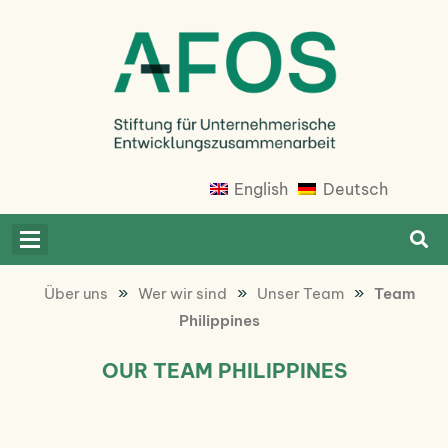
Skip
to
content
Afosfoundation
Afosfoundation
English
Deutsch
»
»
»
Über uns
Wer wir sind
Unser Team
Team
Philippines
OUR TEAM PHILIPPINES